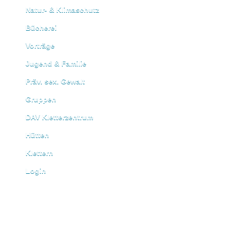
Natur- & Klimaschutz
Bücherei
Vorträge
Jugend & Familie
Präv. sex. Gewalt
Gruppen
DAV Kletterzentrum
Hütten
Klettern
Login