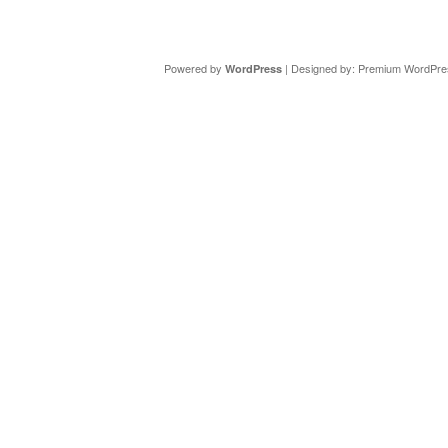
Copyright ©
DAV Sektion Schweinfurt
- Wir informieren ü
Powered by
| Designed by:
Premium WordPre
WordPress