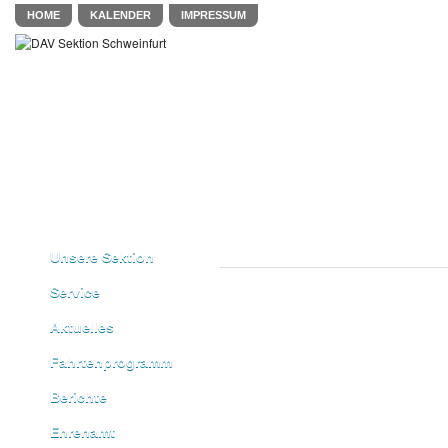
HOME
KALENDER
IMPRESSUM
Unsere Sektion
Service
Aktuelles
Fahrtenprogramm
Berichte
Ehrenamt