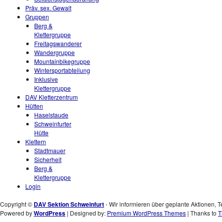
Präv. sex. Gewalt
Gruppen
Berg &
Klettergruppe
Freitagswanderer
Wandergruppe
Mountainbikegruppe
Wintersportabteilung
Inklusive
Klettergruppe
DAV Kletterzentrum
Hütten
Haselstaude
Schweinfurter
Hütte
Klettern
Stadtmauer
Sicherheit
Berg &
Klettergruppe
Login
Copyright ©
DAV Sektion Schweinfurt
- Wir informieren über geplante Aktionen, T
Powered by
WordPress
| Designed by:
Premium WordPress Themes
| Thanks to
T