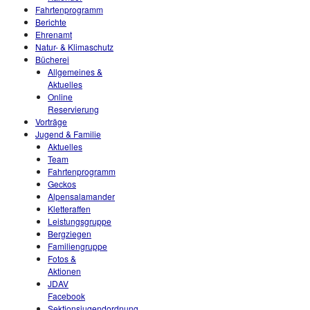
Fahrtenprogramm
Berichte
Ehrenamt
Natur- & Klimaschutz
Bücherei
Allgemeines &
Aktuelles
Online
Reservierung
Vorträge
Jugend & Familie
Aktuelles
Team
Fahrtenprogramm
Geckos
Alpensalamander
Kletteraffen
Leistungsgruppe
Bergziegen
Familiengruppe
Fotos &
Aktionen
JDAV
Facebook
Sektionsjugendordnung