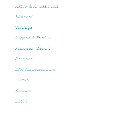
Natur- & Klimaschutz
Bücherei
Vorträge
Jugend & Familie
Präv. sex. Gewalt
Gruppen
DAV Kletterzentrum
Hütten
Klettern
Login