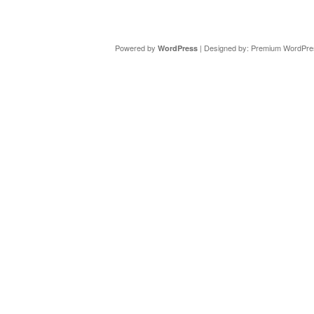
Copyright ©
DAV Sektion Schweinfurt
- Wir informieren ü
Powered by
| Designed by:
Premium WordPre
WordPress