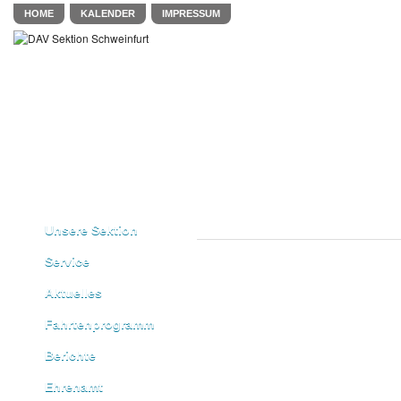
HOME
KALENDER
IMPRESSUM
Unsere Sektion
Service
Aktuelles
Fahrtenprogramm
Berichte
Ehrenamt