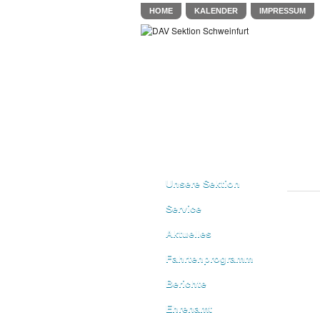
HOME
KALENDER
IMPRESSUM
Unsere Sektion
Service
Aktuelles
Fahrtenprogramm
Berichte
Ehrenamt