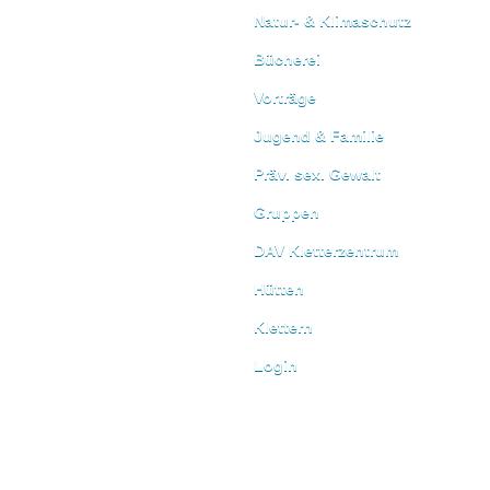
Natur- & Klimaschutz
Bücherei
Vorträge
Jugend & Familie
Präv. sex. Gewalt
Gruppen
DAV Kletterzentrum
Hütten
Klettern
Login