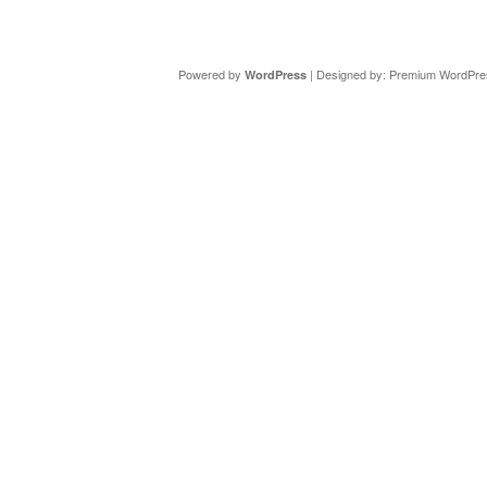
Copyright ©
DAV Sektion Schweinfurt
- Wir informieren ü
Powered by
| Designed by:
Premium WordPre
WordPress