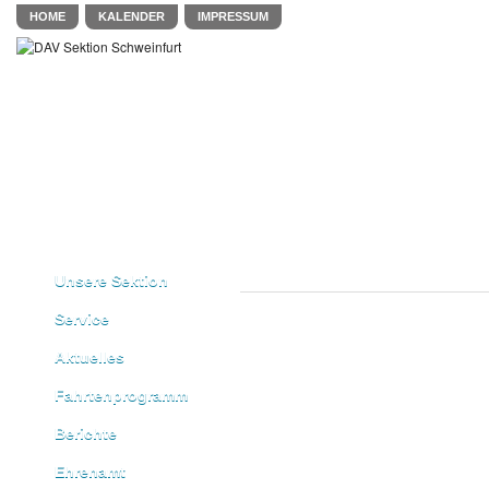
HOME
KALENDER
IMPRESSUM
Unsere Sektion
Service
Aktuelles
Fahrtenprogramm
Berichte
Ehrenamt