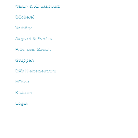
Natur- & Klimaschutz
Bücherei
Vorträge
Jugend & Familie
Präv. sex. Gewalt
Gruppen
DAV Kletterzentrum
Hütten
Klettern
Login