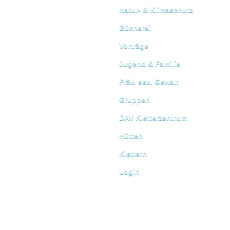
Natur- & Klimaschutz
Bücherei
Vorträge
Jugend & Familie
Präv. sex. Gewalt
Gruppen
DAV Kletterzentrum
Hütten
Klettern
Login