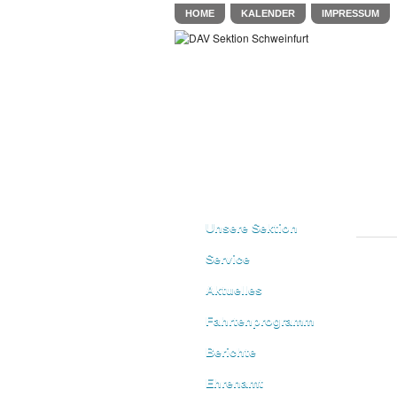
HOME
KALENDER
IMPRESSUM
Unsere Sektion
Service
Aktuelles
Fahrtenprogramm
Berichte
Ehrenamt