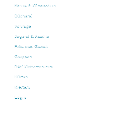
Natur- & Klimaschutz
Bücherei
Vorträge
Jugend & Familie
Präv. sex. Gewalt
Gruppen
DAV Kletterzentrum
Hütten
Klettern
Login