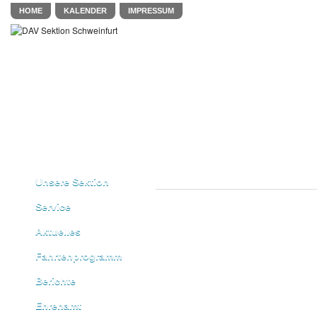
HOME
KALENDER
IMPRESSUM
Unsere Sektion
Service
Aktuelles
Fahrtenprogramm
Berichte
Ehrenamt