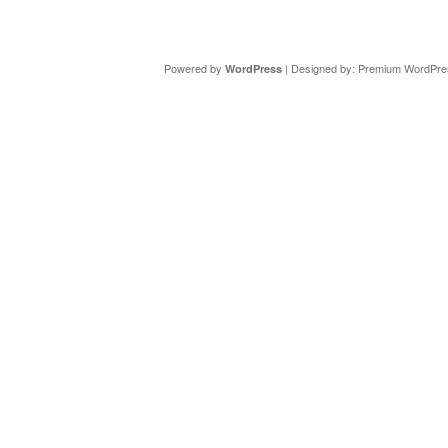
Copyright ©
DAV Sektion Schweinfurt
- Wir informieren ü
Powered by
| Designed by:
Premium WordPre
WordPress