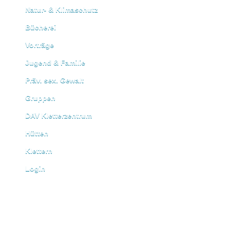
Natur- & Klimaschutz
Bücherei
Vorträge
Jugend & Familie
Präv. sex. Gewalt
Gruppen
DAV Kletterzentrum
Hütten
Klettern
Login