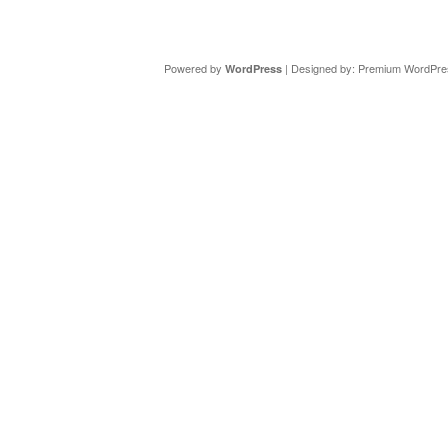
Copyright ©
DAV Sektion Schweinfurt
- Wir informieren ü
Powered by
| Designed by:
Premium WordPre
WordPress