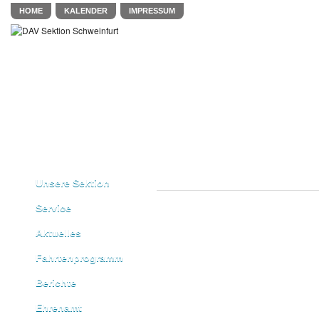
HOME
KALENDER
IMPRESSUM
Unsere Sektion
Service
Aktuelles
Fahrtenprogramm
Berichte
Ehrenamt