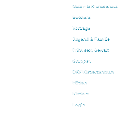
Natur- & Klimaschutz
Bücherei
Vorträge
Jugend & Familie
Präv. sex. Gewalt
Gruppen
DAV Kletterzentrum
Hütten
Klettern
Login