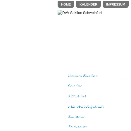
HOME
KALENDER
IMPRESSUM
Unsere Sektion
Service
Aktuelles
Fahrtenprogramm
Berichte
Ehrenamt