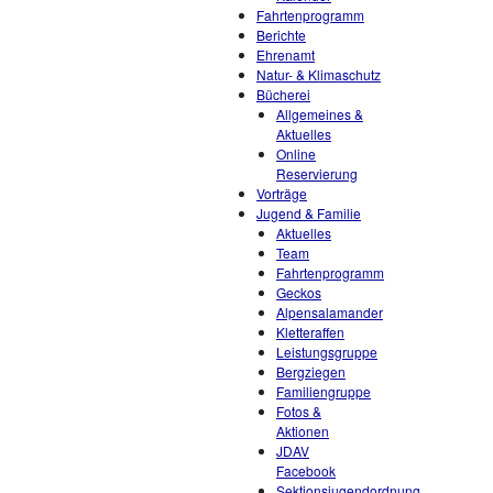
Fahrtenprogramm
Berichte
Ehrenamt
Natur- & Klimaschutz
Bücherei
Allgemeines &
Aktuelles
Online
Reservierung
Vorträge
Jugend & Familie
Aktuelles
Team
Fahrtenprogramm
Geckos
Alpensalamander
Kletteraffen
Leistungsgruppe
Bergziegen
Familiengruppe
Fotos &
Aktionen
JDAV
Facebook
Sektionsjugendordnung