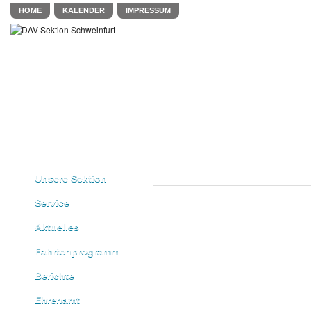
HOME
KALENDER
IMPRESSUM
Unsere Sektion
Service
Aktuelles
Fahrtenprogramm
Berichte
Ehrenamt