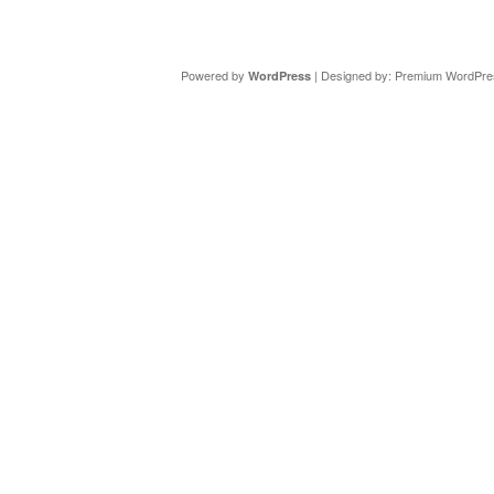
Copyright ©
DAV Sektion Schweinfurt
- Wir informieren ü
Powered by
| Designed by:
Premium WordPre
WordPress