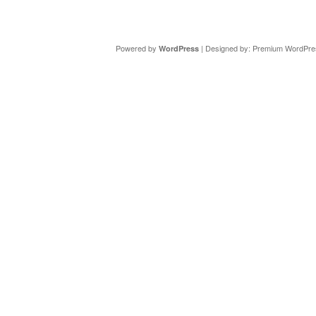
Copyright ©
DAV Sektion Schweinfurt
- Wir informieren ü
Powered by
| Designed by:
Premium WordPre
WordPress