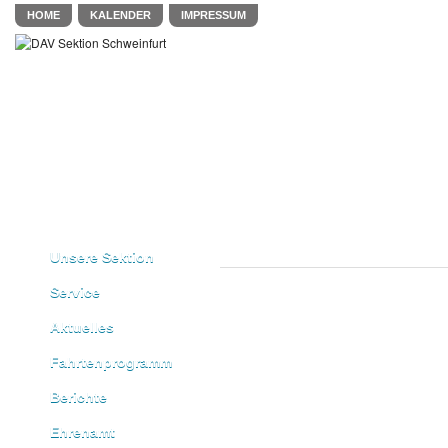
HOME
KALENDER
IMPRESSUM
Unsere Sektion
Service
Aktuelles
Fahrtenprogramm
Berichte
Ehrenamt