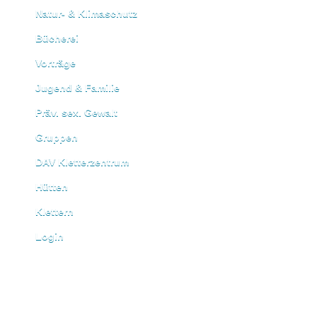
Natur- & Klimaschutz
Bücherei
Vorträge
Jugend & Familie
Präv. sex. Gewalt
Gruppen
DAV Kletterzentrum
Hütten
Klettern
Login