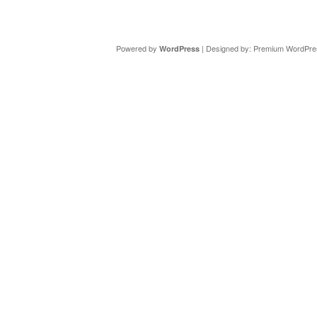
Copyright ©
DAV Sektion Schweinfurt
- Wir informieren ü
Powered by
| Designed by:
Premium WordPre
WordPress