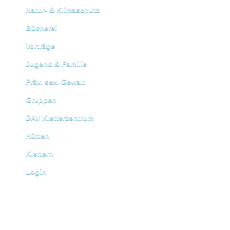
Natur- & Klimaschutz
Bücherei
Vorträge
Jugend & Familie
Präv. sex. Gewalt
Gruppen
DAV Kletterzentrum
Hütten
Klettern
Login