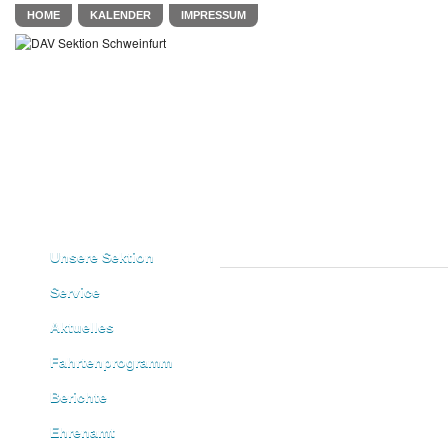
HOME
KALENDER
IMPRESSUM
Unsere Sektion
Service
Aktuelles
Fahrtenprogramm
Berichte
Ehrenamt