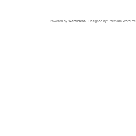
Copyright ©
DAV Sektion Schweinfurt
- Wir informieren ü
Powered by
| Designed by:
Premium WordPre
WordPress