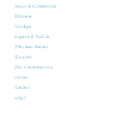
Natur- & Klimaschutz
Bücherei
Vorträge
Jugend & Familie
Präv. sex. Gewalt
Gruppen
DAV Kletterzentrum
Hütten
Klettern
Login