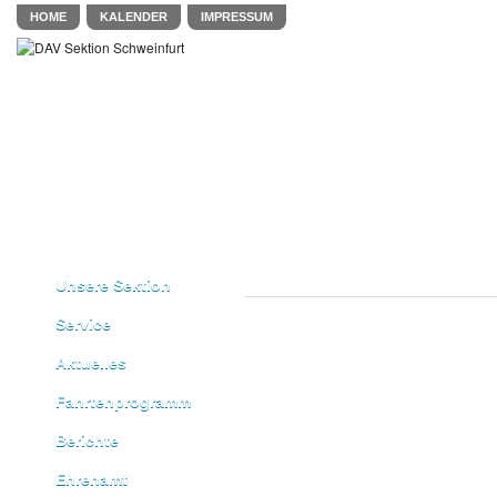
HOME
KALENDER
IMPRESSUM
Unsere Sektion
Service
Aktuelles
Fahrtenprogramm
Berichte
Ehrenamt