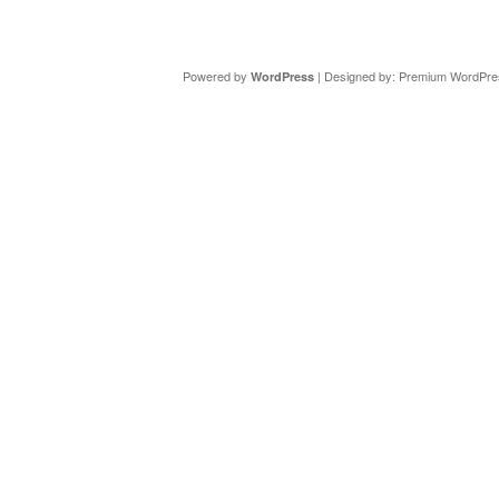
Copyright ©
DAV Sektion Schweinfurt
- Wir informieren ü
Powered by
| Designed by:
Premium WordPre
WordPress