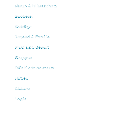
Natur- & Klimaschutz
Bücherei
Vorträge
Jugend & Familie
Präv. sex. Gewalt
Gruppen
DAV Kletterzentrum
Hütten
Klettern
Login