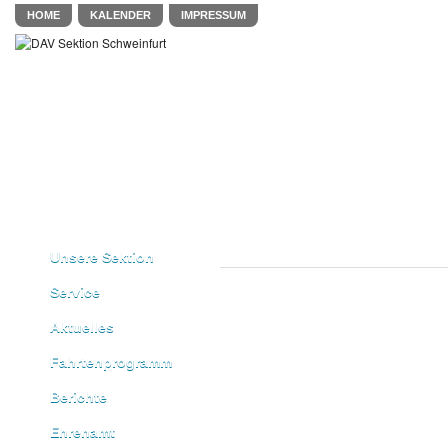
HOME
KALENDER
IMPRESSUM
Unsere Sektion
Service
Aktuelles
Fahrtenprogramm
Berichte
Ehrenamt