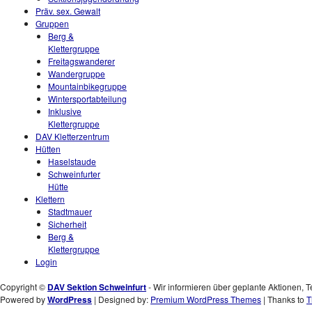
Präv. sex. Gewalt
Gruppen
Berg &
Klettergruppe
Freitagswanderer
Wandergruppe
Mountainbikegruppe
Wintersportabteilung
Inklusive
Klettergruppe
DAV Kletterzentrum
Hütten
Haselstaude
Schweinfurter
Hütte
Klettern
Stadtmauer
Sicherheit
Berg &
Klettergruppe
Login
Copyright ©
DAV Sektion Schweinfurt
- Wir informieren über geplante Aktionen, T
Powered by
WordPress
| Designed by:
Premium WordPress Themes
| Thanks to
T