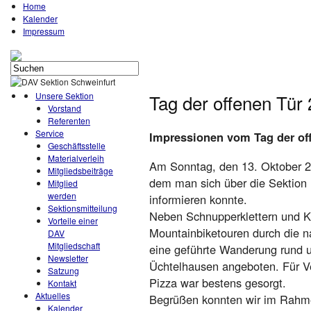
Home
Kalender
Impressum
Unsere Sektion
Tag der offenen Tür
Vorstand
Referenten
Service
Impressionen vom Tag der of
Geschäftsstelle
Materialverleih
Am Sonntag, den 13. Oktober 201
Mitgliedsbeiträge
dem man sich über die Sektion
Mitglied
werden
informieren konnte.
Sektionsmitteilung
Neben Schnupperklettern und Kl
Vorteile einer
Mountainbiketouren durch die n
DAV
Mitgliedschaft
eine geführte Wanderung rund 
Newsletter
Üchtelhausen angeboten. Für V
Satzung
Pizza war bestens gesorgt.
Kontakt
Aktuelles
Begrüßen konnten wir im Rahme
Kalender