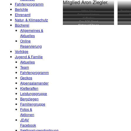
Mitglied Aron Ziegler.
Fahrtenprogramm
Berichte
Volles Haus
Bereitm
Ehrenamt
Schnupperklettern
M
Kaffeebar
Natur- & Klimaschutz
Der AOK Stand
Bücherei
Klettervorführung
Allgemeines &
Aktuelles
Online
Reservierung
Vorträge
Jugend & Familie
Aktuelles
Team
Fahrtenprogramm
Geckos
Alpensalamander
Kletteraffen
Leistungsgruppe
Bergziegen
Familiengruppe
Fotos &
Aktionen
JDAV
Facebook
Sektionsjugendordnung