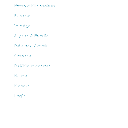
Natur- & Klimaschutz
Bücherei
Vorträge
Jugend & Familie
Präv. sex. Gewalt
Gruppen
DAV Kletterzentrum
Hütten
Klettern
Login