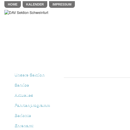
HOME
KALENDER
IMPRESSUM
Unsere Sektion
Service
Aktuelles
Fahrtenprogramm
Berichte
Ehrenamt