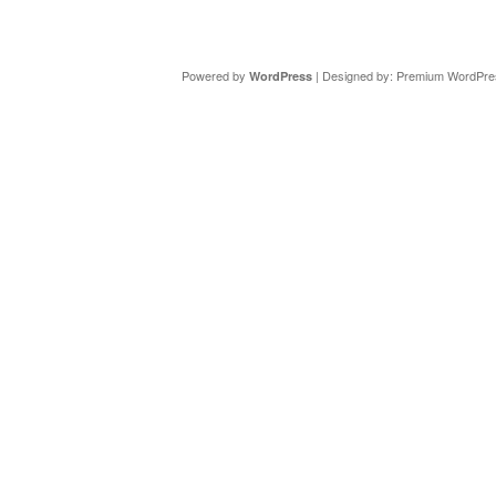
Copyright ©
DAV Sektion Schweinfurt
- Wir informieren ü
Powered by
| Designed by:
Premium WordPre
WordPress