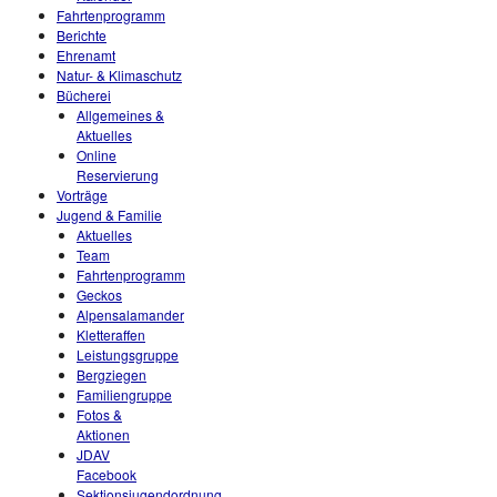
Fahrtenprogramm
Berichte
Ehrenamt
Natur- & Klimaschutz
Bücherei
Allgemeines &
Aktuelles
Online
Reservierung
Vorträge
Jugend & Familie
Aktuelles
Team
Fahrtenprogramm
Geckos
Alpensalamander
Kletteraffen
Leistungsgruppe
Bergziegen
Familiengruppe
Fotos &
Aktionen
JDAV
Facebook
Sektionsjugendordnung