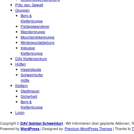
Präv. sex. Gewalt
Gruppen
Berg &
Klettergruppe
Freitagswanderer
Wandergruppe
Mountainbikegruppe
Wintersportabteilung
Inklusive
Klettergruppe
DAV Kletterzentrum
Hütten
Haselstaude
Schweinfurter
Hütte
Klettern
Stadtmauer
Sicherheit
Berg &
Klettergruppe
Login
Copyright ©
DAV Sektion Schweinfurt
- Wir informieren über geplante Aktionen, T
Powered by
WordPress
| Designed by:
Premium WordPress Themes
| Thanks to
T