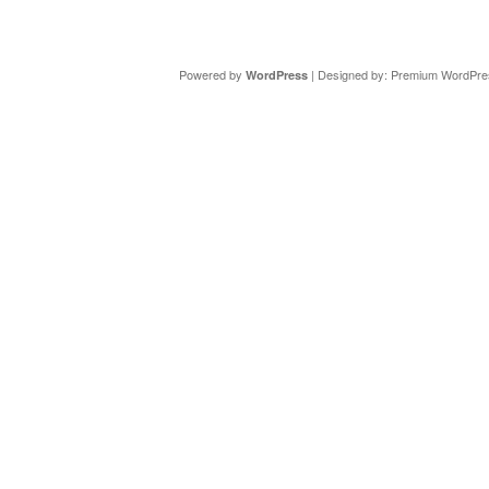
Copyright ©
DAV Sektion Schweinfurt
- Wir informieren ü
Powered by
| Designed by:
Premium WordPre
WordPress