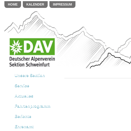
HOME
KALENDER
IMPRESSUM
Unsere Sektion
Service
Aktuelles
Fahrtenprogramm
Berichte
Ehrenamt