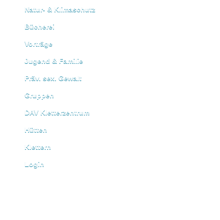
Natur- & Klimaschutz
Bücherei
Vorträge
Jugend & Familie
Präv. sex. Gewalt
Gruppen
DAV Kletterzentrum
Hütten
Klettern
Login