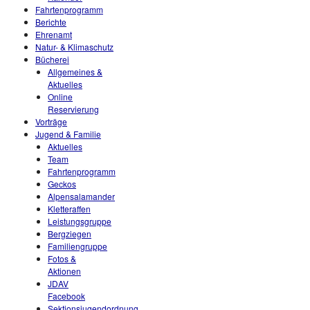
Fahrtenprogramm
Berichte
Ehrenamt
Natur- & Klimaschutz
Bücherei
Allgemeines &
Aktuelles
Online
Reservierung
Vorträge
Jugend & Familie
Aktuelles
Team
Fahrtenprogramm
Geckos
Alpensalamander
Kletteraffen
Leistungsgruppe
Bergziegen
Familiengruppe
Fotos &
Aktionen
JDAV
Facebook
Sektionsjugendordnung