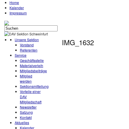
Home
Kalender
Impressum
Unsere Sektion
IMG_1632
Vorstand
Referenten
Service
Geschäftsstelle
Materialverleih
Mitgliedsbeiträge
Mitglied
werden
Sektionsmitteilung
Vorteile einer
DAV
Mitgliedschaft
Newsletter
Satzung
Kontakt
Aktuelles
Kalender