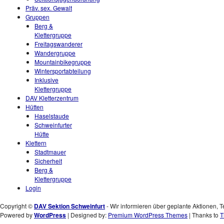
Präv. sex. Gewalt
Gruppen
Berg &
Klettergruppe
Freitagswanderer
Wandergruppe
Mountainbikegruppe
Wintersportabteilung
Inklusive
Klettergruppe
DAV Kletterzentrum
Hütten
Haselstaude
Schweinfurter
Hütte
Klettern
Stadtmauer
Sicherheit
Berg &
Klettergruppe
Login
Copyright ©
DAV Sektion Schweinfurt
- Wir informieren über geplante Aktionen, T
Powered by
WordPress
| Designed by:
Premium WordPress Themes
| Thanks to
T