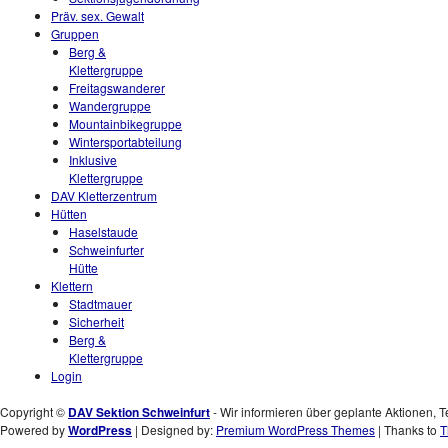
Präv. sex. Gewalt
Gruppen
Berg &
Klettergruppe
Freitagswanderer
Wandergruppe
Mountainbikegruppe
Wintersportabteilung
Inklusive
Klettergruppe
DAV Kletterzentrum
Hütten
Haselstaude
Schweinfurter
Hütte
Klettern
Stadtmauer
Sicherheit
Berg &
Klettergruppe
Login
Copyright ©
DAV Sektion Schweinfurt
- Wir informieren über geplante Aktionen, T
Powered by
WordPress
| Designed by:
Premium WordPress Themes
| Thanks to
T