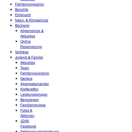
Fahrtenprogramm
Berichte
Ehrenamt
Natur- & Klimaschutz
Bücherei
Allgemeines &
Aktuelles
Online
Reservierung
Vorträge
Jugend & Familie
Aktuelles
Team
Fahrtenprogramm
Geckos
Alpensalamander
Kletteraffen
Leistungsgruppe
Bergziegen
Familiengruppe
Fotos &
Aktionen
JDAV
Facebook
Sektionsjugendordnung