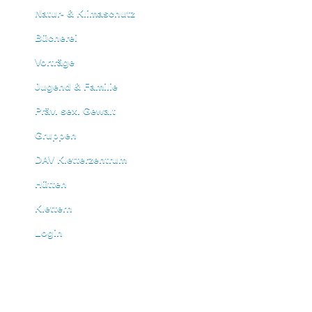
Natur- & Klimaschutz
Bücherei
Vorträge
Jugend & Familie
Präv. sex. Gewalt
Gruppen
DAV Kletterzentrum
Hütten
Klettern
Login