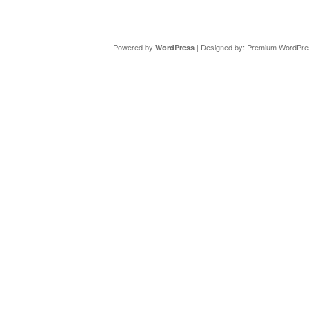
Copyright ©
DAV Sektion Schweinfurt
- Wir informieren ü
Powered by
| Designed by:
Premium WordPre
WordPress