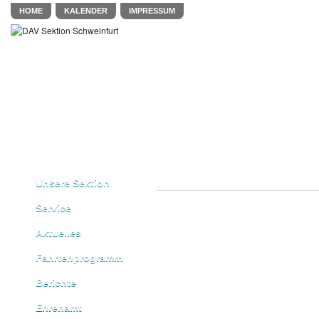
HOME
KALENDER
IMPRESSUM
Unsere Sektion
Service
Aktuelles
Fahrtenprogramm
Berichte
Ehrenamt