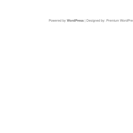
Copyright ©
DAV Sektion Schweinfurt
- Wir informieren ü
Powered by
| Designed by:
Premium WordPre
WordPress