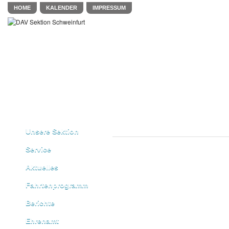
HOME
KALENDER
IMPRESSUM
Unsere Sektion
Service
Aktuelles
Fahrtenprogramm
Berichte
Ehrenamt