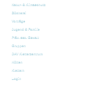
Natur- & Klimaschutz
Bücherei
Vorträge
Jugend & Familie
Präv. sex. Gewalt
Gruppen
DAV Kletterzentrum
Hütten
Klettern
Login