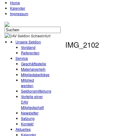
Home
Kalender
Impressum
Unsere Sektion
IMG_2102
Vorstand
Referenten
Service
Geschäftsstelle
Materialverleih
Mitgliedsbeiträge
Mitglied
werden
Sektionsmitteilung
Vorteile einer
DAV
Mitgliedschaft
Newsletter
Satzung
Kontakt
Aktuelles
Kalender