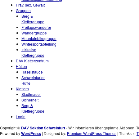
Präv. sex. Gewalt
Gruppen
Berg &
Klettergruppe
Freitagswanderer
Wandergruppe
Mountainbikegruppe
Wintersportabteilung
Inklusive
Klettergruppe
DAV Kletterzentrum
Hütten
Haselstaude
Schweinfurter
Hütte
Klettern
Stadtmauer
Sicherheit
Berg &
Klettergruppe
Login
Copyright ©
DAV Sektion Schweinfurt
- Wir informieren über geplante Aktionen, T
Powered by
WordPress
| Designed by:
Premium WordPress Themes
| Thanks to
T