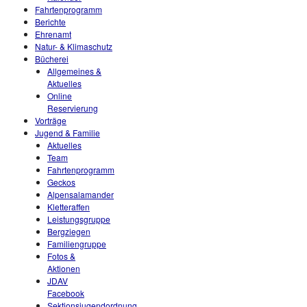
Fahrtenprogramm
Berichte
Ehrenamt
Natur- & Klimaschutz
Bücherei
Allgemeines &
Aktuelles
Online
Reservierung
Vorträge
Jugend & Familie
Aktuelles
Team
Fahrtenprogramm
Geckos
Alpensalamander
Kletteraffen
Leistungsgruppe
Bergziegen
Familiengruppe
Fotos &
Aktionen
JDAV
Facebook
Sektionsjugendordnung