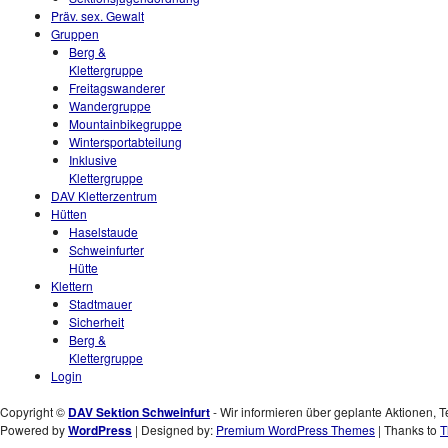
Präv. sex. Gewalt
Gruppen
Berg &
Klettergruppe
Freitagswanderer
Wandergruppe
Mountainbikegruppe
Wintersportabteilung
Inklusive
Klettergruppe
DAV Kletterzentrum
Hütten
Haselstaude
Schweinfurter
Hütte
Klettern
Stadtmauer
Sicherheit
Berg &
Klettergruppe
Login
Copyright ©
DAV Sektion Schweinfurt
- Wir informieren über geplante Aktionen, T
Powered by
WordPress
| Designed by:
Premium WordPress Themes
| Thanks to
T