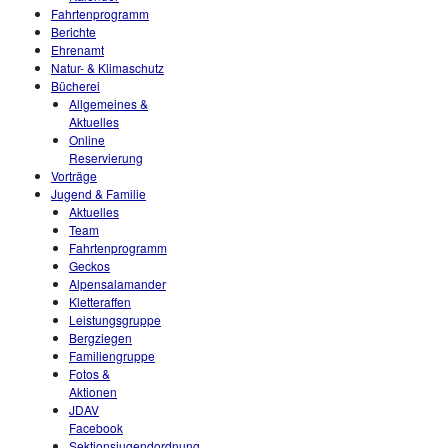
Fahrtenprogramm
Berichte
Ehrenamt
Natur- & Klimaschutz
Bücherei
Allgemeines &
Aktuelles
Online
Reservierung
Vorträge
Jugend & Familie
Aktuelles
Team
Fahrtenprogramm
Geckos
Alpensalamander
Kletteraffen
Leistungsgruppe
Bergziegen
Familiengruppe
Fotos &
Aktionen
JDAV
Facebook
Sektionsjugendordnung