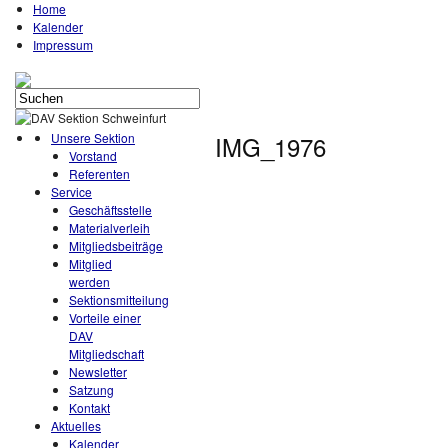
Home
Kalender
Impressum
Unsere Sektion
IMG_1976
Vorstand
Referenten
Service
Geschäftsstelle
Materialverleih
Mitgliedsbeiträge
Mitglied
werden
Sektionsmitteilung
Vorteile einer
DAV
Mitgliedschaft
Newsletter
Satzung
Kontakt
Aktuelles
Kalender