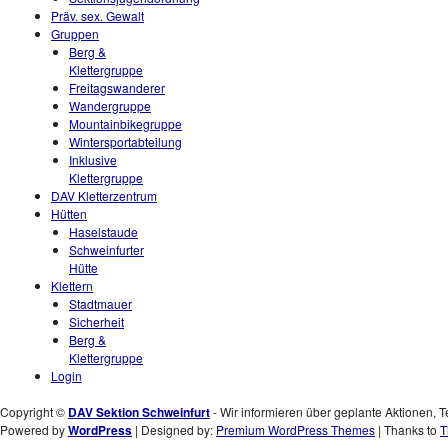
Präv. sex. Gewalt
Gruppen
Berg &
Klettergruppe
Freitagswanderer
Wandergruppe
Mountainbikegruppe
Wintersportabteilung
Inklusive
Klettergruppe
DAV Kletterzentrum
Hütten
Haselstaude
Schweinfurter
Hütte
Klettern
Stadtmauer
Sicherheit
Berg &
Klettergruppe
Login
Copyright ©
DAV Sektion Schweinfurt
- Wir informieren über geplante Aktionen, T
Powered by
WordPress
| Designed by:
Premium WordPress Themes
| Thanks to
T