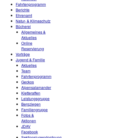
Fahrtenprogramm
Berichte
Ehrenamt
Natur- & Klimaschutz
Bücherei
Allgemeines &
Aktuelles
Online
Reservierung
Vorträge
Jugend & Familie
Aktuelles
Team
Fahrtenprogramm
Geckos
Alpensalamander
Kletteraffen
Leistungsgruppe
Bergziegen
Familiengruppe
Fotos &
Aktionen
JDAV
Facebook
Sektionsjugendordnung