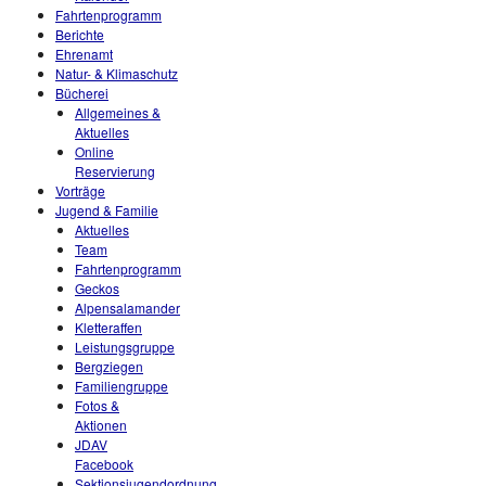
Fahrtenprogramm
Berichte
Ehrenamt
Natur- & Klimaschutz
Bücherei
Allgemeines &
Aktuelles
Online
Reservierung
Vorträge
Jugend & Familie
Aktuelles
Team
Fahrtenprogramm
Geckos
Alpensalamander
Kletteraffen
Leistungsgruppe
Bergziegen
Familiengruppe
Fotos &
Aktionen
JDAV
Facebook
Sektionsjugendordnung