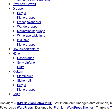
Präv. sex. Gewalt
Gruppen
Berg &
Klettergruppe
Freitagswanderer
Wandergruppe
Mountainbikegruppe
Wintersportabteilung
Inklusive
Klettergruppe
DAV Kletterzentrum
Hütten
Haselstaude
Schweinfurter
Hütte
Klettern
Stadtmauer
Sicherheit
Berg &
Klettergruppe
Login
Copyright ©
DAV Sektion Schweinfurt
- Wir informieren über geplante Aktionen, T
Powered by
WordPress
| Designed by:
Premium WordPress Themes
| Thanks to
T