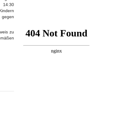
n 14:30
indern
e gegen
weis zu
gemäßen