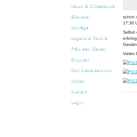
Natur- & Klimaschutz
Bücherei
schon 
17:30 
Vorträge
Selbst
Jugend & Familie
erbrin
Gewänd
Präv. sex. Gewalt
Vielen 
Gruppen
DAV Kletterzentrum
Hütten
Klettern
Login