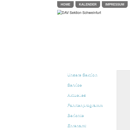
HOME
KALENDER
IMPRESSUM
Unsere Sektion
Service
Aktuelles
Fahrtenprogramm
Berichte
Ehrenamt