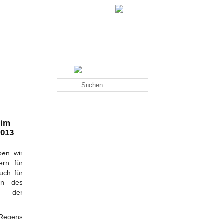
RSS FEED
eim
2013
ben wir
ern für
uch für
en des
an der
Regens