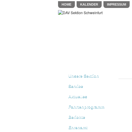
HOME
KALENDER
IMPRESSUM
Unsere Sektion
Service
Aktuelles
Fahrtenprogramm
Berichte
Ehrenamt