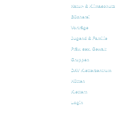
Natur- & Klimaschutz
Bücherei
Vorträge
Jugend & Familie
Präv. sex. Gewalt
Gruppen
DAV Kletterzentrum
Hütten
Klettern
Login