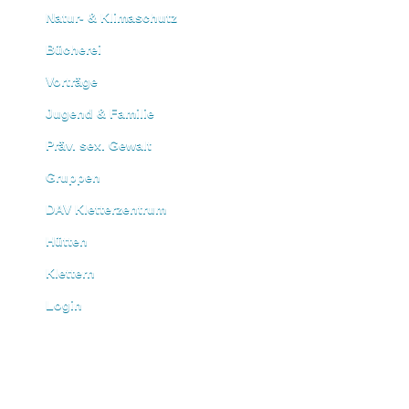
Natur- & Klimaschutz
Bücherei
Vorträge
Jugend & Familie
Präv. sex. Gewalt
Gruppen
DAV Kletterzentrum
Hütten
Klettern
Login