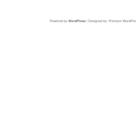
Copyright ©
DAV Sektion Schweinfurt
- Wir informieren ü
Powered by
| Designed by:
Premium WordPre
WordPress