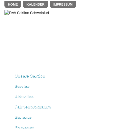
HOME
KALENDER
IMPRESSUM
Unsere Sektion
Service
Aktuelles
Fahrtenprogramm
Berichte
Ehrenamt