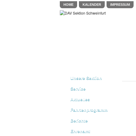
HOME
KALENDER
IMPRESSUM
Unsere Sektion
Service
Aktuelles
Fahrtenprogramm
Berichte
Ehrenamt