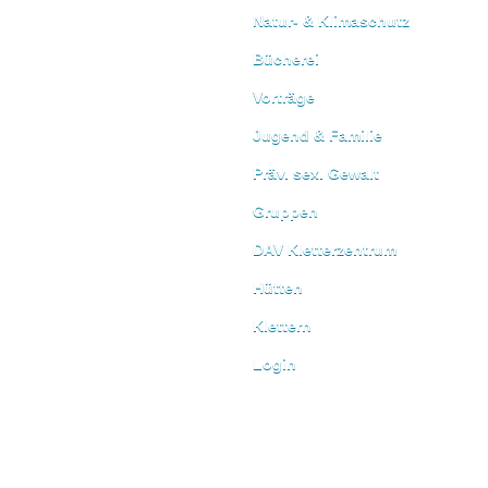
Natur- & Klimaschutz
Bücherei
Vorträge
Jugend & Familie
Präv. sex. Gewalt
Gruppen
DAV Kletterzentrum
Hütten
Klettern
Login