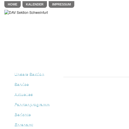
HOME
KALENDER
IMPRESSUM
Unsere Sektion
Service
Aktuelles
Fahrtenprogramm
Berichte
Ehrenamt