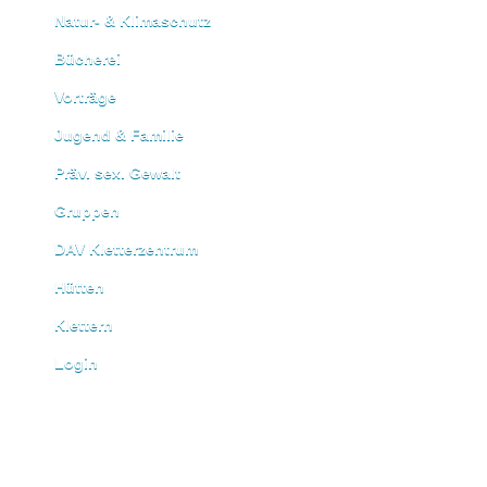
Natur- & Klimaschutz
Bücherei
Vorträge
Jugend & Familie
Präv. sex. Gewalt
Gruppen
DAV Kletterzentrum
Hütten
Klettern
Login