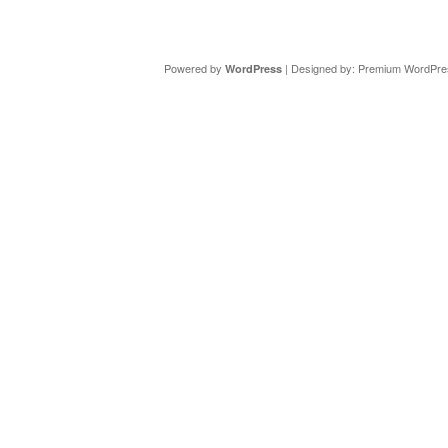
Copyright ©
DAV Sektion Schweinfurt
- Wir informieren ü
Powered by
| Designed by:
Premium WordPre
WordPress