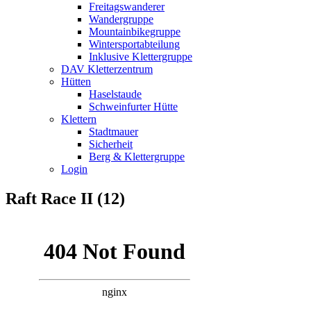
Freitagswanderer
Wandergruppe
Mountainbikegruppe
Wintersportabteilung
Inklusive Klettergruppe
DAV Kletterzentrum
Hütten
Haselstaude
Schweinfurter Hütte
Klettern
Stadtmauer
Sicherheit
Berg & Klettergruppe
Login
Raft Race II (12)