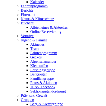
Kalender
Fahrtenprogramm
Berichte
Ehrenamt
Natur- & Klimaschutz
Bücherei
Allgemeines & Aktuelles
Online Reservierung
Vorträge
Jugend & Familie
Aktuelles
Team
Fahrtenprogramm
Geckos
Alpensalamander
Kletteraffen
Leistungsgruppe
Bergziegen
Familiengruppe
Fotos & Aktionen
JDAV Facebook
Sektionsjugendordnung
Präv. sex. Gewalt
Gruppen
Berg & Klettergruppe