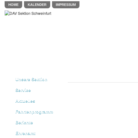
HOME
KALENDER
IMPRESSUM
Unsere Sektion
Service
Aktuelles
Fahrtenprogramm
Berichte
Ehrenamt