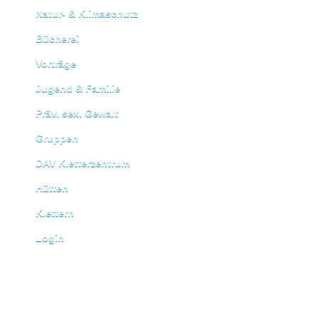
Natur- & Klimaschutz
Bücherei
Vorträge
Jugend & Familie
Präv. sex. Gewalt
Gruppen
DAV Kletterzentrum
Hütten
Klettern
Login