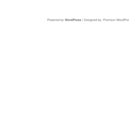
Copyright ©
DAV Sektion Schweinfurt
- Wir informieren ü
Powered by
| Designed by:
Premium WordPre
WordPress