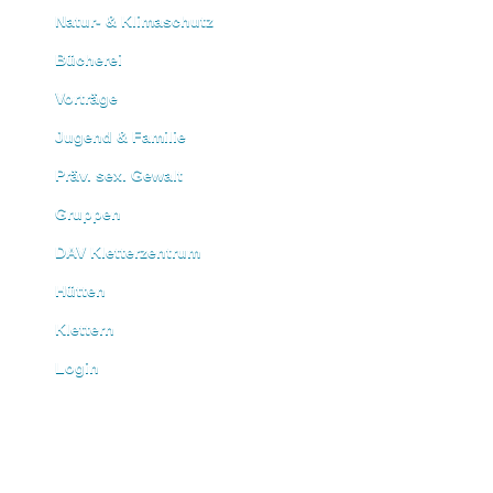
Natur- & Klimaschutz
Bücherei
Vorträge
Jugend & Familie
Präv. sex. Gewalt
Gruppen
DAV Kletterzentrum
Hütten
Klettern
Login