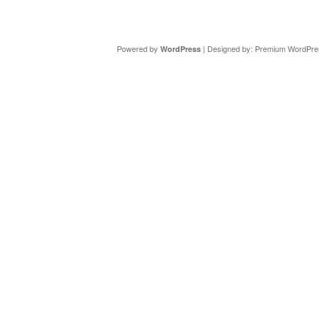
Copyright ©
DAV Sektion Schweinfurt
- Wir informieren ü
Powered by
| Designed by:
Premium WordPre
WordPress