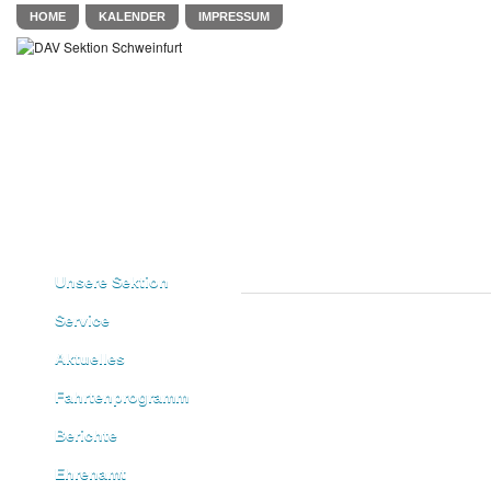
HOME
KALENDER
IMPRESSUM
Unsere Sektion
Service
Aktuelles
Fahrtenprogramm
Berichte
Ehrenamt