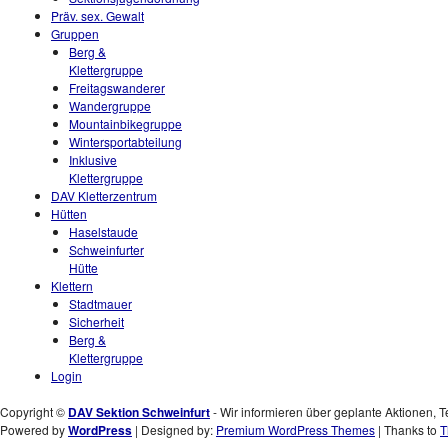
Präv. sex. Gewalt
Gruppen
Berg &
Klettergruppe
Freitagswanderer
Wandergruppe
Mountainbikegruppe
Wintersportabteilung
Inklusive
Klettergruppe
DAV Kletterzentrum
Hütten
Haselstaude
Schweinfurter
Hütte
Klettern
Stadtmauer
Sicherheit
Berg &
Klettergruppe
Login
Copyright ©
DAV Sektion Schweinfurt
- Wir informieren über geplante Aktionen, T
Powered by
WordPress
| Designed by:
Premium WordPress Themes
| Thanks to
T