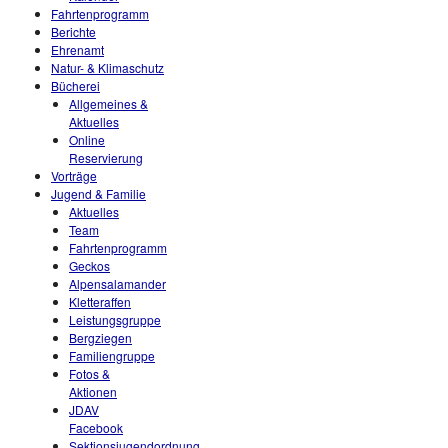
Fahrtenprogramm
Berichte
Ehrenamt
Natur- & Klimaschutz
Bücherei
Allgemeines &
Aktuelles
Online
Reservierung
Vorträge
Jugend & Familie
Aktuelles
Team
Fahrtenprogramm
Geckos
Alpensalamander
Kletteraffen
Leistungsgruppe
Bergziegen
Familiengruppe
Fotos &
Aktionen
JDAV
Facebook
Sektionsjugendordnung