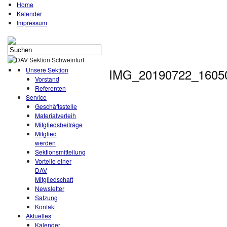
Home
Kalender
Impressum
Unsere Sektion
IMG_20190722_1605
Vorstand
Referenten
Service
Geschäftsstelle
Materialverleih
Mitgliedsbeiträge
Mitglied
werden
Sektionsmitteilung
Vorteile einer
DAV
Mitgliedschaft
Newsletter
Satzung
Kontakt
Aktuelles
Kalender