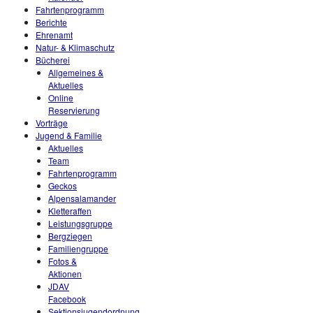
Fahrtenprogramm
Berichte
Ehrenamt
Natur- & Klimaschutz
Bücherei
Allgemeines &
Aktuelles
Online
Reservierung
Vorträge
Jugend & Familie
Aktuelles
Team
Fahrtenprogramm
Geckos
Alpensalamander
Kletteraffen
Leistungsgruppe
Bergziegen
Familiengruppe
Fotos &
Aktionen
JDAV
Facebook
Sektionsjugendordnung