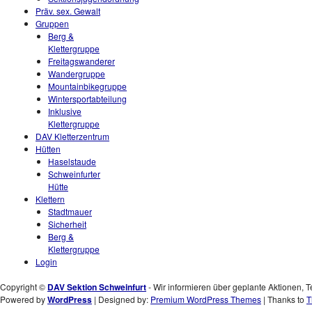
Präv. sex. Gewalt
Gruppen
Berg &
Klettergruppe
Freitagswanderer
Wandergruppe
Mountainbikegruppe
Wintersportabteilung
Inklusive
Klettergruppe
DAV Kletterzentrum
Hütten
Haselstaude
Schweinfurter
Hütte
Klettern
Stadtmauer
Sicherheit
Berg &
Klettergruppe
Login
Copyright ©
DAV Sektion Schweinfurt
- Wir informieren über geplante Aktionen, T
Powered by
WordPress
| Designed by:
Premium WordPress Themes
| Thanks to
T