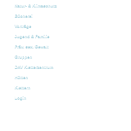
Natur- & Klimaschutz
Bücherei
Vorträge
Jugend & Familie
Präv. sex. Gewalt
Gruppen
DAV Kletterzentrum
Hütten
Klettern
Login