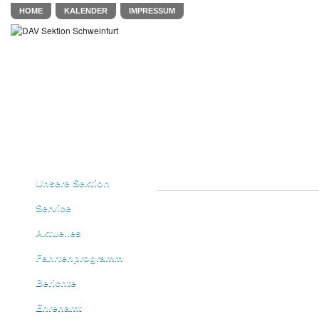
HOME
KALENDER
IMPRESSUM
Unsere Sektion
Service
Aktuelles
Fahrtenprogramm
Berichte
Ehrenamt