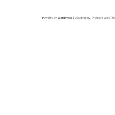
Copyright ©
DAV Sektion Schweinfurt
- Wir informieren ü
Powered by
| Designed by:
Premium WordPre
WordPress