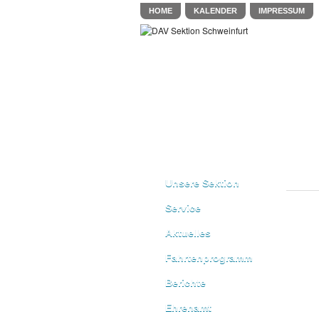
HOME
KALENDER
IMPRESSUM
Unsere Sektion
Service
Aktuelles
Fahrtenprogramm
Berichte
Ehrenamt