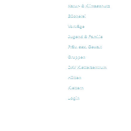
Natur- & Klimaschutz
Bücherei
Vorträge
Jugend & Familie
Präv. sex. Gewalt
Gruppen
DAV Kletterzentrum
Hütten
Klettern
Login