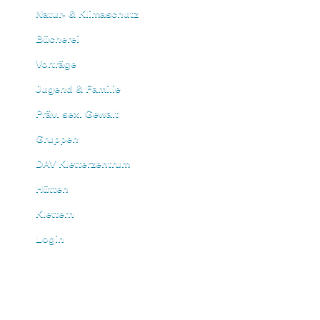
Natur- & Klimaschutz
Bücherei
Vorträge
Jugend & Familie
Präv. sex. Gewalt
Gruppen
DAV Kletterzentrum
Hütten
Klettern
Login