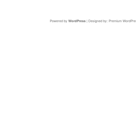
Copyright ©
DAV Sektion Schweinfurt
- Wir informieren ü
Powered by
| Designed by:
Premium WordPre
WordPress