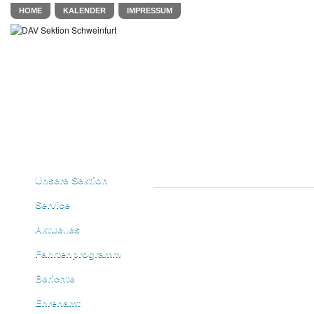
HOME
KALENDER
IMPRESSUM
Unsere Sektion
Service
Aktuelles
Fahrtenprogramm
Berichte
Ehrenamt