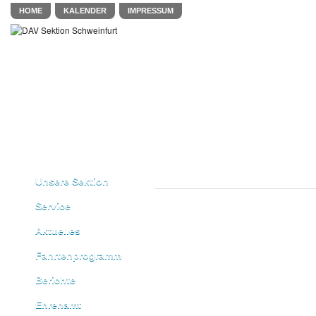
HOME
KALENDER
IMPRESSUM
Unsere Sektion
Service
Aktuelles
Fahrtenprogramm
Berichte
Ehrenamt