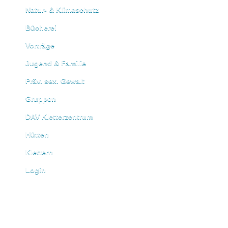
Natur- & Klimaschutz
Bücherei
Vorträge
Jugend & Familie
Präv. sex. Gewalt
Gruppen
DAV Kletterzentrum
Hütten
Klettern
Login