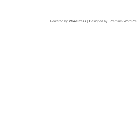
Copyright ©
DAV Sektion Schweinfurt
- Wir informieren ü
Powered by
| Designed by:
Premium WordPre
WordPress