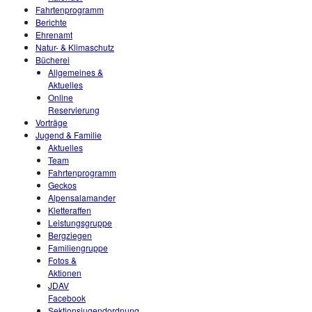
Fahrtenprogramm
Berichte
Ehrenamt
Natur- & Klimaschutz
Bücherei
Allgemeines &
Aktuelles
Online
Reservierung
Vorträge
Jugend & Familie
Aktuelles
Team
Fahrtenprogramm
Geckos
Alpensalamander
Kletteraffen
Leistungsgruppe
Bergziegen
Familiengruppe
Fotos &
Aktionen
JDAV
Facebook
Sektionsjugendordnung