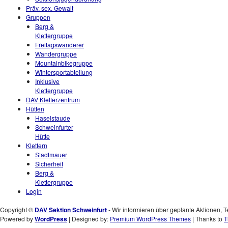
Präv. sex. Gewalt
Gruppen
Berg &
Klettergruppe
Freitagswanderer
Wandergruppe
Mountainbikegruppe
Wintersportabteilung
Inklusive
Klettergruppe
DAV Kletterzentrum
Hütten
Haselstaude
Schweinfurter
Hütte
Klettern
Stadtmauer
Sicherheit
Berg &
Klettergruppe
Login
Copyright ©
DAV Sektion Schweinfurt
- Wir informieren über geplante Aktionen, T
Powered by
WordPress
| Designed by:
Premium WordPress Themes
| Thanks to
T