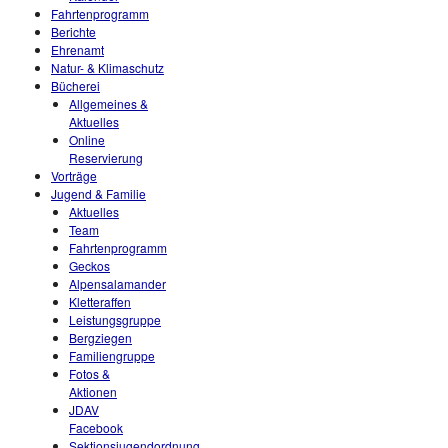
Fahrtenprogramm
Berichte
Ehrenamt
Natur- & Klimaschutz
Bücherei
Allgemeines &
Aktuelles
Online
Reservierung
Vorträge
Jugend & Familie
Aktuelles
Team
Fahrtenprogramm
Geckos
Alpensalamander
Kletteraffen
Leistungsgruppe
Bergziegen
Familiengruppe
Fotos &
Aktionen
JDAV
Facebook
Sektionsjugendordnung