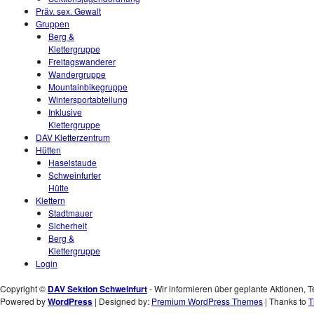
Präv. sex. Gewalt
Gruppen
Berg &
Klettergruppe
Freitagswanderer
Wandergruppe
Mountainbikegruppe
Wintersportabteilung
Inklusive
Klettergruppe
DAV Kletterzentrum
Hütten
Haselstaude
Schweinfurter
Hütte
Klettern
Stadtmauer
Sicherheit
Berg &
Klettergruppe
Login
Copyright ©
DAV Sektion Schweinfurt
- Wir informieren über geplante Aktionen, T
Powered by
WordPress
| Designed by:
Premium WordPress Themes
| Thanks to
T