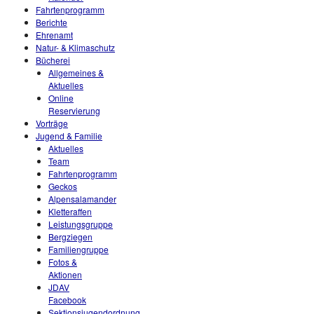
Fahrtenprogramm
Berichte
Ehrenamt
Natur- & Klimaschutz
Bücherei
Allgemeines &
Aktuelles
Online
Reservierung
Vorträge
Jugend & Familie
Aktuelles
Team
Fahrtenprogramm
Geckos
Alpensalamander
Kletteraffen
Leistungsgruppe
Bergziegen
Familiengruppe
Fotos &
Aktionen
JDAV
Facebook
Sektionsjugendordnung