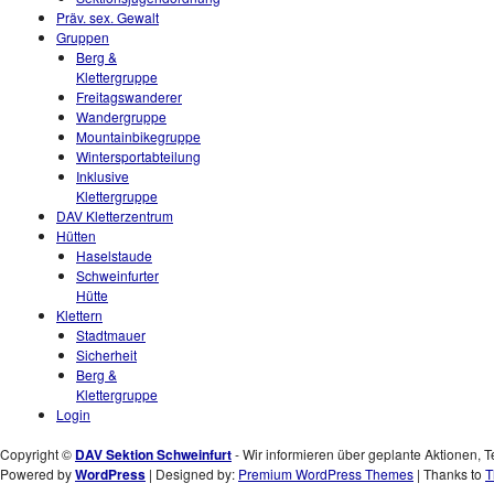
Präv. sex. Gewalt
Gruppen
Berg &
Klettergruppe
Freitagswanderer
Wandergruppe
Mountainbikegruppe
Wintersportabteilung
Inklusive
Klettergruppe
DAV Kletterzentrum
Hütten
Haselstaude
Schweinfurter
Hütte
Klettern
Stadtmauer
Sicherheit
Berg &
Klettergruppe
Login
Copyright ©
DAV Sektion Schweinfurt
- Wir informieren über geplante Aktionen, T
Powered by
WordPress
| Designed by:
Premium WordPress Themes
| Thanks to
T