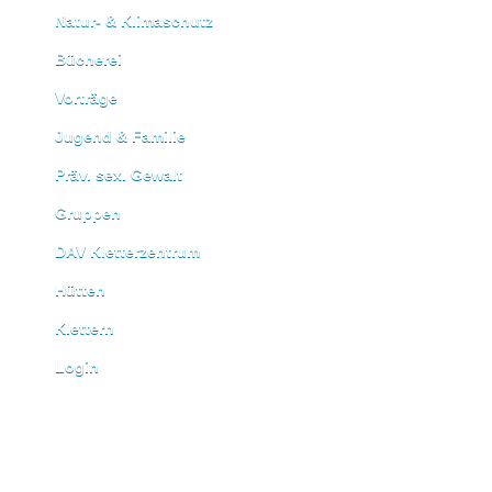
Natur- & Klimaschutz
Bücherei
Vorträge
Jugend & Familie
Präv. sex. Gewalt
Gruppen
DAV Kletterzentrum
Hütten
Klettern
Login