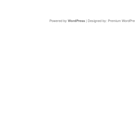
Copyright ©
DAV Sektion Schweinfurt
- Wir informieren ü
Powered by
| Designed by:
Premium WordPre
WordPress