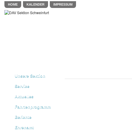
HOME
KALENDER
IMPRESSUM
Unsere Sektion
Service
Aktuelles
Fahrtenprogramm
Berichte
Ehrenamt