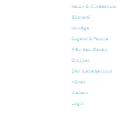
Natur- & Klimaschutz
Bücherei
Vorträge
Jugend & Familie
Präv. sex. Gewalt
Gruppen
DAV Kletterzentrum
Hütten
Klettern
Login