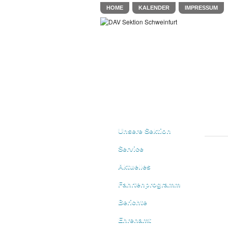
HOME
KALENDER
IMPRESSUM
Unsere Sektion
Service
Aktuelles
Fahrtenprogramm
Berichte
Ehrenamt