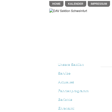
HOME
KALENDER
IMPRESSUM
Unsere Sektion
Service
Aktuelles
Fahrtenprogramm
Berichte
Ehrenamt