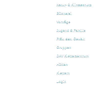
Natur- & Klimaschutz
Bücherei
Vorträge
Jugend & Familie
Präv. sex. Gewalt
Gruppen
DAV Kletterzentrum
Hütten
Klettern
Login