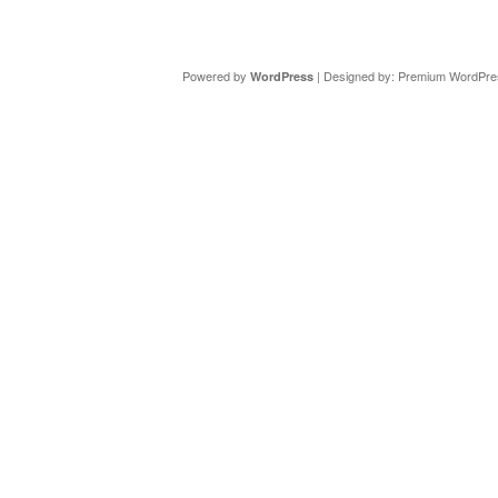
Copyright ©
DAV Sektion Schweinfurt
- Wir informieren ü
Powered by
| Designed by:
Premium WordPre
WordPress