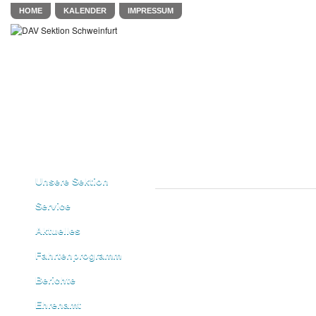
HOME
KALENDER
IMPRESSUM
Unsere Sektion
Service
Aktuelles
Fahrtenprogramm
Berichte
Ehrenamt