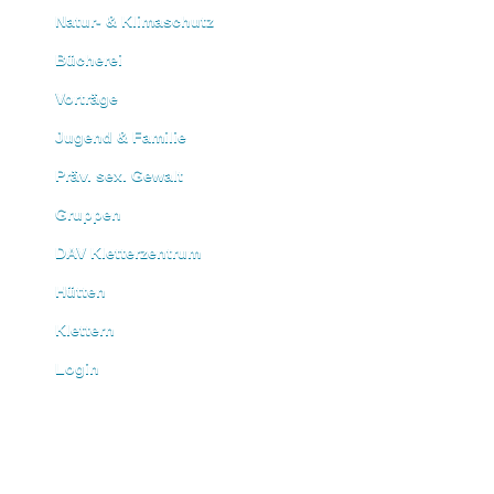
Natur- & Klimaschutz
Bücherei
Vorträge
Jugend & Familie
Präv. sex. Gewalt
Gruppen
DAV Kletterzentrum
Hütten
Klettern
Login