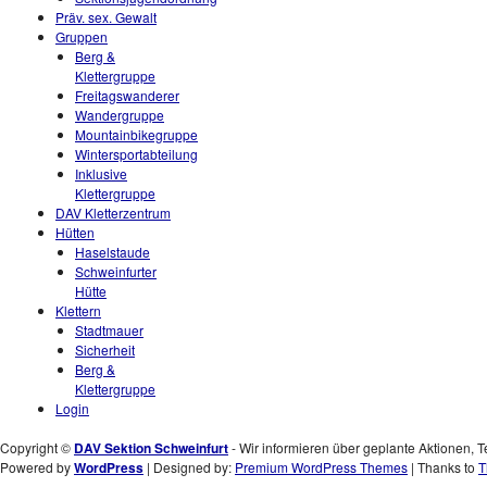
Präv. sex. Gewalt
Gruppen
Berg &
Klettergruppe
Freitagswanderer
Wandergruppe
Mountainbikegruppe
Wintersportabteilung
Inklusive
Klettergruppe
DAV Kletterzentrum
Hütten
Haselstaude
Schweinfurter
Hütte
Klettern
Stadtmauer
Sicherheit
Berg &
Klettergruppe
Login
Copyright ©
DAV Sektion Schweinfurt
- Wir informieren über geplante Aktionen, T
Powered by
WordPress
| Designed by:
Premium WordPress Themes
| Thanks to
T