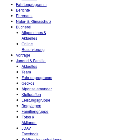
Fahrtenprogramm
Berichte
Ehrenamt
Natur- & Klimaschutz
Bücherei
Allgemeines &
Aktuelles
Online
Reservierung
Vorträge
Jugend & Familie
Aktuelles
Team
Fahrtenprogramm
Geckos
Alpensalamander
Kletteraffen
Leistungsgruppe
Bergziegen
Familiengruppe
Fotos &
Aktionen
JDAV
Facebook
Sektionsjugendordnung