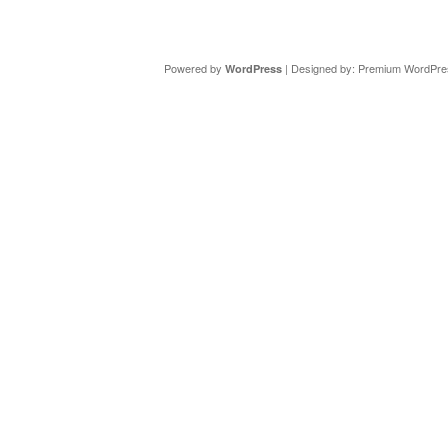
Copyright ©
DAV Sektion Schweinfurt
- Wir informieren ü
Powered by
| Designed by:
Premium WordPre
WordPress