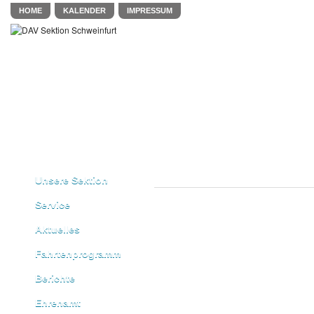
HOME
KALENDER
IMPRESSUM
Unsere Sektion
Service
Aktuelles
Fahrtenprogramm
Berichte
Ehrenamt