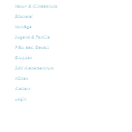
Natur- & Klimaschutz
Bücherei
Vorträge
Jugend & Familie
Präv. sex. Gewalt
Gruppen
DAV Kletterzentrum
Hütten
Klettern
Login